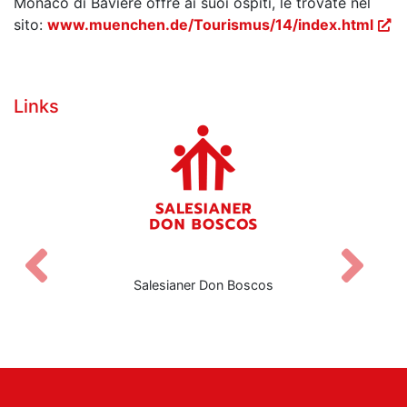
Monaco di Baviere offre ai suoi ospiti, le trovate nel
sito:
www.muenchen.de/Tourismus/14/index.html
Links
Zurück
V
Salesianer Don Boscos