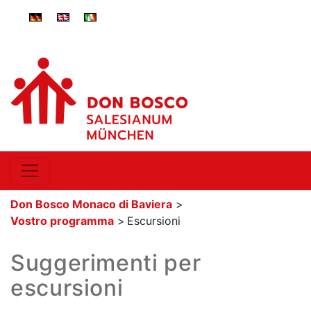
ger-
eng-
ita-
DE
GB
IT
Don Bosco Monaco di Baviera
>
Vostro programma
>
Escursioni
Suggerimenti per
escursioni